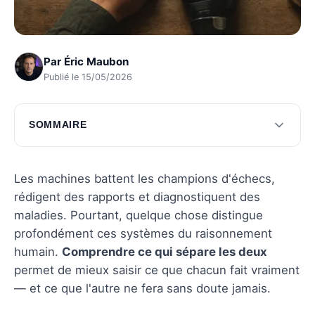
Par
Éric Maubon
Publié le 15/05/2026
SOMMAIRE
Nature de l'intelligence
Applications pratiques
Les machines battent les champions d'échecs,
rédigent des rapports et diagnostiquent des
Limites et défis
maladies. Pourtant, quelque chose distingue
Questions fréquentes
profondément ces systèmes du raisonnement
humain.
Comprendre ce qui sépare les deux
permet de mieux saisir ce que chacun fait vraiment
— et ce que l'autre ne fera sans doute jamais.