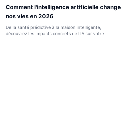
Comment l'intelligence artificielle change
nos vies en 2026
De la santé prédictive à la maison intelligente,
découvrez les impacts concrets de l'IA sur votre
quotidien et comment naviguer dans cette
transformation.
Webdeez
Le pouls de l'innovation et de la culture numérique
APPARENCE
☀️
💻
🌙
Clair
Sombre
Auto