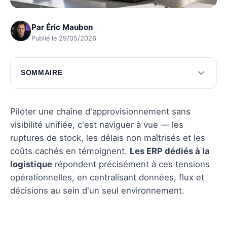
Par
Éric Maubon
Publié le 29/05/2026
SOMMAIRE
Comprendre les ERP en logistique
Intégration de l'ERP dans la chaîne logistique
Piloter une chaîne d'approvisionnement sans
visibilité unifiée, c'est naviguer à vue — les
Choisir le bon ERP pour votre entreprise
ruptures de stock, les délais non maîtrisés et les
Optimisation continue avec un ERP
coûts cachés en témoignent.
Les ERP dédiés à la
logistique
répondent précisément à ces tensions
Questions fréquentes
opérationnelles, en centralisant données, flux et
décisions au sein d'un seul environnement.